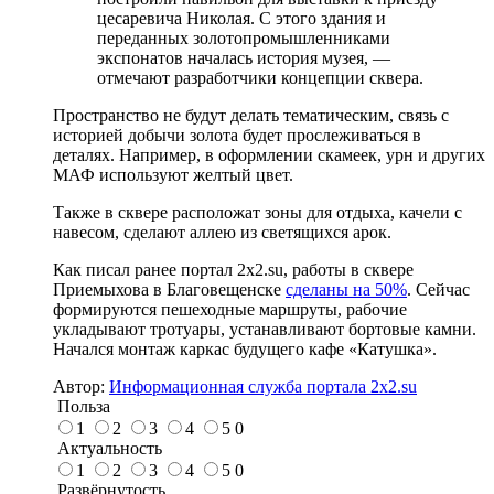
цесаревича Николая. С этого здания и
переданных золотопромышленниками
экспонатов началась история музея, —
отмечают разработчики концепции сквера.
Пространство не будут делать тематическим, связь с
историей добычи золота будет прослеживаться в
деталях. Например, в оформлении скамеек, урн и других
МАФ используют желтый цвет.
Также в сквере расположат зоны для отдыха, качели с
навесом, сделают аллею из светящихся арок.
Как писал ранее портал 2х2.su, работы в сквере
Приемыхова в Благовещенске
сделаны на 50%
. Сейчас
формируются пешеходные маршруты, рабочие
укладывают тротуары, устанавливают бортовые камни.
Начался монтаж каркас будущего кафе «Катушка».
Автор:
Информационная служба портала 2x2.su
Польза
1
2
3
4
5
0
Актуальность
1
2
3
4
5
0
Развёрнутость