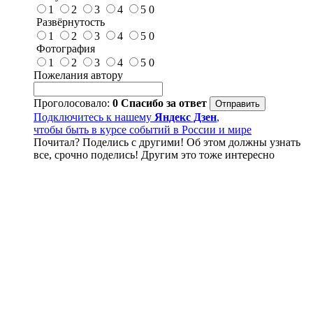
1
2
3
4
5
0
Развёрнутость
1
2
3
4
5
0
Фотография
1
2
3
4
5
0
Пожелания автору
Проголосовало:
0
Спасибо за ответ
Подключитесь к нашему
Яндекс Дзен
,
чтобы быть в курсе событий в России и мире
Почитал? Поделись с другими! Об этом должны узнать
все, срочно поделись! Другим это тоже интересно