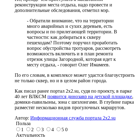
реконструкции места отдыха, надо провести и
дополнительные обследования, отметил мэр.
- Обратили внимание, что на территории
много аварийных и сухих деревьев, есть
вопросы и по прилегающей территории. В
частности: как добираться к скверу
пешеходам? Поэтому поручил проработать
вопрос обустройства тротуаров, рассмотреть
возможность включить и в план ремонта
отрезок улицы Загородной, которая идет к
месту отдыха, - говорит Олег Имамеев.
По его словам, в комплексе может удастся благоустроить
не только сквер, но и в целом район города.
Как писал ранее портал 2х2.su, судя по проекту, в парке
40 лет ВЛКСМ
появится динозавр на детской площадке
,
домики-павильоны, зона с шезлонгами. В глубине парка
разместят несколько видов прогулочных маршрутов.
Автор:
Информационная служба портала 2x2.su
Польза
1
2
3
4
5
0
Актуальность