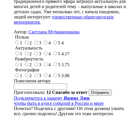
традиционного прямого эфира затронул актуальную для
многих детей и родителей тему – выпускные в школах и
детских садах. Уже несколько лет, с начала пандемии,
людей интересуют
торжественные общегородские
мероприятия.
Автор:
Светлана Мубаранникова
Польза
1
2
3
4
5
4
Актуальность
1
2
3
4
5
4.17
Развёрнутость
1
2
3
4
5
3.75
Фотография
1
2
3
4
5
3.08
Пожелания автору
Проголосовало:
12
Спасибо за ответ
Подключитесь к нашему
Яндекс Дзен
,
чтобы быть в курсе событий в России и мире
Почитал? Поделись с другими! Об этом должны узнать
все, срочно поделись! Другим это тоже интересно