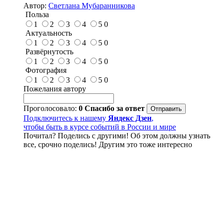
Автор:
Светлана Мубаранникова
Польза
1
2
3
4
5
0
Актуальность
1
2
3
4
5
0
Развёрнутость
1
2
3
4
5
0
Фотография
1
2
3
4
5
0
Пожелания автору
Проголосовало:
0
Спасибо за ответ
Подключитесь к нашему
Яндекс Дзен
,
чтобы быть в курсе событий в России и мире
Почитал? Поделись с другими! Об этом должны узнать
все, срочно поделись! Другим это тоже интересно