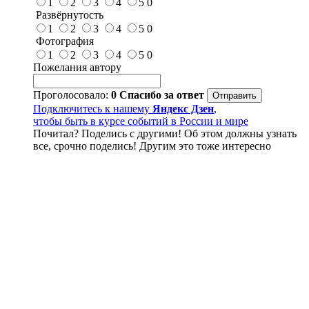
1
2
3
4
5
0
Развёрнутость
1
2
3
4
5
0
Фотография
1
2
3
4
5
0
Пожелания автору
Проголосовало:
0
Спасибо за ответ
Подключитесь к нашему
Яндекс Дзен
,
чтобы быть в курсе событий в России и мире
Почитал? Поделись с другими! Об этом должны узнать
все, срочно поделись! Другим это тоже интересно