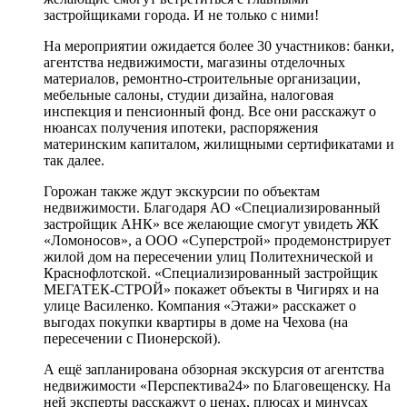
застройщиками города. И не только с ними!
На мероприятии ожидается более 30 участников: банки,
агентства недвижимости, магазины отделочных
материалов, ремонтно-строительные организации,
мебельные салоны, студии дизайна, налоговая
инспекция и пенсионный фонд. Все они расскажут о
нюансах получения ипотеки, распоряжения
материнским капиталом, жилищными сертификатами и
так далее.
Горожан также ждут экскурсии по объектам
недвижимости. Благодаря АО «Специализированный
застройщик АНК» все желающие смогут увидеть ЖК
«Ломоносов», а ООО «Суперстрой» продемонстрирует
жилой дом на пересечении улиц Политехнической и
Краснофлотской. «Специализированный застройщик
МЕГАТЕК-СТРОЙ» покажет объекты в Чигирях и на
улице Василенко. Компания «Этажи» расскажет о
выгодах покупки квартиры в доме на Чехова (на
пересечении с Пионерской).
А ещё запланирована обзорная экскурсия от агентства
недвижимости «Перспектива24» по Благовещенску. На
ней эксперты расскажут о ценах, плюсах и минусах