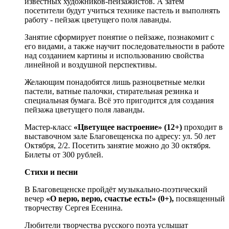
известных художников-пейзажистов. А затем
посетители будут учиться технике пастель и выполнять
работу - пейзаж цветущего поля лаванды.
Занятие сформирует понятие о пейзаже, познакомит с
его видами, а также научит последовательности в работе
над созданием картины и использованию свойства
линейной и воздушной перспективы.
Желающим понадобятся лишь разноцветные мелки
пастели, ватные палочки, стирательная резинка и
специальная бумага. Всё это пригодится для создания
пейзажа цветущего поля лаванды.
Мастер-класс
«Цветущее настроение» (12+)
проходит в
выставочном зале Благовещенска по адресу: ул. 50 лет
Октября, 2/2. Посетить занятие можно до 30 октября.
Билеты от 300 рублей.
Стихи и песни
В Благовещенске пройдёт музыкально-поэтический
вечер
«О верю, верю, счастье есть!» (0+),
посвященный
творчеству Сергея Есенина.
Любители творчества русского поэта услышат