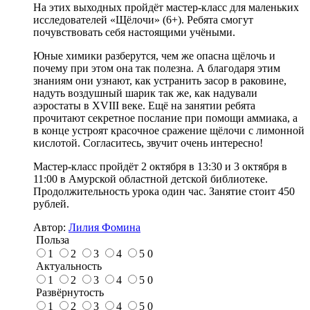
На этих выходных пройдёт мастер-класс для маленьких
исследователей «Щёлочи» (6+). Ребята смогут
почувствовать себя настоящими учёными.
Юные химики разберутся, чем же опасна щёлочь и
почему при этом она так полезна. А благодаря этим
знаниям они узнают, как устранить засор в раковине,
надуть воздушный шарик так же, как надували
аэростаты в XVIII веке. Ещё на занятии ребята
прочитают секретное послание при помощи аммиака, а
в конце устроят красочное сражение щёлочи с лимонной
кислотой. Согласитесь, звучит очень интересно!
Мастер-класс пройдёт 2 октября в 13:30 и 3 октября в
11:00 в Амурской областной детской библиотеке.
Продолжительность урока один час. Занятие стоит 450
рублей.
Автор:
Лилия Фомина
Польза
1
2
3
4
5
0
Актуальность
1
2
3
4
5
0
Развёрнутость
1
2
3
4
5
0