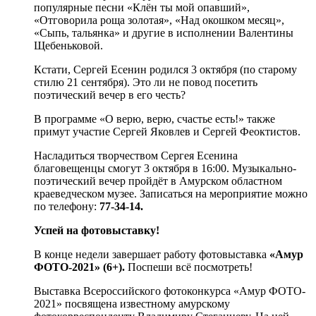
популярные песни «Клён ты мой опавший»,
«Отговорила роща золотая», «Над окошком месяц»,
«Сыпь, тальянка» и другие в исполнении Валентины
Щебеньковой.
Кстати, Сергей Есенин родился 3 октября (по старому
стилю 21 сентября). Это ли не повод посетить
поэтический вечер в его честь?
В программе «О верю, верю, счастье есть!» также
примут участие Сергей Яковлев и Сергей Феоктистов.
Насладиться творчеством Сергея Есенина
благовещенцы смогут 3 октября в 16:00. Музыкально-
поэтический вечер пройдёт в Амурском областном
краеведческом музее. Записаться на мероприятие можно
по телефону:
77-34-14.
Успей на фотовыставку!
В конце недели завершает работу фотовыставка
«Амур
ФOTO-2021» (6+).
Поспеши всё посмотреть!
Выставка Всероссийского фотоконкурса «Амур ФOTO-
2021» посвящена известному амурскому