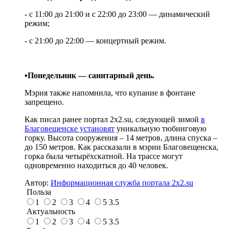
- с 11:00 до 21:00 и с 22:00 до 23:00 — динамический
режим;
- с 21:00 до 22:00 — концертный режим.
▪️Понедельник — санитарный день.
Мэрия также напомнила, что купание в фонтане
запрещено.
Как писал ранее портал 2х2.su, следующей зимой
в
Благовещенске установят
уникальную тюбинговую
горку. Высота сооружения – 14 метров, длина спуска –
до 150 метров. Как рассказали в мэрии Благовещенска,
горка была четырёхскатной. На трассе могут
одновременно находиться до 40 человек.
Автор:
Информационная служба портала 2x2.su
Польза
1
2
3
4
5
3.5
Актуальность
1
2
3
4
5
3.5