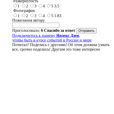
Развёрнутость
1
2
3
4
5
3.5
Фотография
1
2
3
4
5
1.83
Пожелания автору
Проголосовало:
6
Спасибо за ответ
Подключитесь к нашему
Яндекс Дзен
,
чтобы быть в курсе событий в России и мире
Почитал? Поделись с другими! Об этом должны узнать
все, срочно поделись! Другим это тоже интересно