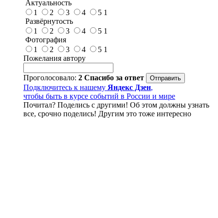
Актуальность
1
2
3
4
5
1
Развёрнутость
1
2
3
4
5
1
Фотография
1
2
3
4
5
1
Пожелания автору
Проголосовало:
2
Спасибо за ответ
Подключитесь к нашему
Яндекс Дзен
,
чтобы быть в курсе событий в России и мире
Почитал? Поделись с другими! Об этом должны узнать
все, срочно поделись! Другим это тоже интересно