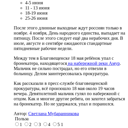
4-5 июня
11 - 13 июня
18-19 июня
25-26 июня
После этого длинные выходные ждут россиян только в
ноябре. 4 ноября, День народного единства, выпадает на
пятницу. После этого следует ещё два нерабочих дня. В
июле, августе и сентябре ожидаются стандартные
пятидневные рабочие недели.
Между тем в Благовещенске 18 мая ребёнок упал с
бронекатера, находящегося
на набережной реки Амур
.
Мальчик не сильно пострадал, но его отвезли в
больницу. Делом заинтересовалась прокуратура.
Как рассказали в пресс-службе благовещенской
прокуратуры, всё произошло 18 мая около 19 часов
вечера. Девятилетний мальчик гулял по набережной с
отцом. Как и многие другие ребята, он захотел забраться
на бронекатер. Но не удержался, упал и поранился.
Автор:
Светлана Мубаранникова
Польза
1
2
3
4
5
1