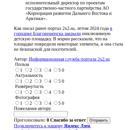
исполнительный директор по проектам
государственно-частного партнёрства АО
«Корпорация развития Дальнего Востока и
Арктики».
Как писал ранее портал 2х2.su, летом 2024 года
в
горпарке Благовещенска закрыли
инклюзивную
детскую площадку. В мэрии рассказали, что на
площадке повредили некоторые элементы, и она стала
не безопасной для посетителей.
Автор:
Информационная служба портала 2x2.su
Польза
1
2
3
4
5
0
Актуальность
1
2
3
4
5
0
Развёрнутость
1
2
3
4
5
0
Фотография
1
2
3
4
5
0
Пожелания автору
Проголосовало:
0
Спасибо за ответ
Подключитесь к нашему
Яндекс Дзен
,