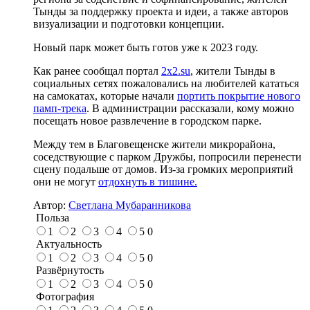
Тынды за поддержку проекта и идеи, а также авторов
визуализации и подготовки концепции.
Новый парк может быть готов уже к 2023 году.
Как ранее сообщал портал
2x2.su
, жители Тынды в
социальных сетях пожаловались на любителей кататься
на самокатах, которые начали
портить покрытие нового
памп-трека
. В администрации рассказали, кому можно
посещать новое развлечение в городском парке.
Между тем в Благовещенске жители микрорайона,
соседствующие с парком Дружбы, попросили перенести
сцену подальше от домов. Из-за громких мероприятий
они не могут
отдохнуть в тишине.
Автор:
Светлана Мубаранникова
Польза
1
2
3
4
5
0
Актуальность
1
2
3
4
5
0
Развёрнутость
1
2
3
4
5
0
Фотография