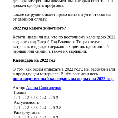
декабря внутренним документом, который обязательно
должен одобрить профсоюз.
Также сотрудник имеет право взять отгул и отказаться
от двойной оплаты.
2022 год какого животного?
Кстати, знали ли вы, что по восточному календарю 2022
год – это год Тигра? Год Водяного Тигра следует
встречать в одежде сдержанных цветов: однотонный
чёрный или синий, а также их вариации.
Календарь на 2022 год
О том, как будем отдыхать в 2022 году, мы рассказывали
в предыдущем материале. В нём расписан весь
производственный календарь выходных на 2022 год.
Автор:
Алина Слюсаренко
Польза
1
2
3
4
5
3
Актуальность
1
2
3
4
5
3.8
Развёрнутость
1
2
3
4
5
3