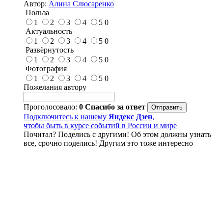
Автор:
Алина Слюсаренко
Польза
1
2
3
4
5
0
Актуальность
1
2
3
4
5
0
Развёрнутость
1
2
3
4
5
0
Фотография
1
2
3
4
5
0
Пожелания автору
Проголосовало:
0
Спасибо за ответ
Подключитесь к нашему
Яндекс Дзен
,
чтобы быть в курсе событий в России и мире
Почитал? Поделись с другими! Об этом должны узнать
все, срочно поделись! Другим это тоже интересно