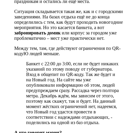
праздникам и остались ли ещё места.
Ситуация складывается такая же, как и с городскими
заведениями. На базах отдыха ещё не до конца
определились с тем, как будут проходить новогодние
мероприятия. Но это касается банкета, а вот
з
абронировать домик
или корпус за городом уже
проблематично – мест уже практически нет.
Между тем, там, где действуют ограничения по QR-
кодуЮ людей меньше.
Банкет с 22:00 до 3:00, если не будет никаких
указаний по этому поводу от губернатора.
Вход в общепит по QR-коду. Так же будет и
на Новый год. На сайте мы уже
опубликовали информацию об этом, людей
предупреждаем сразу. Рассадка через полтора
метра. Декабрь ждём, мы зависим от этого,
поэтому как скажут, так и будет. На данный
момент жёстких ограничений нет, надеемся,
что Новый год удастся провести в
соответствии с надеждами отдыхающих, -
поделились на одной из баз отдыха.
А что говорит мэрия?