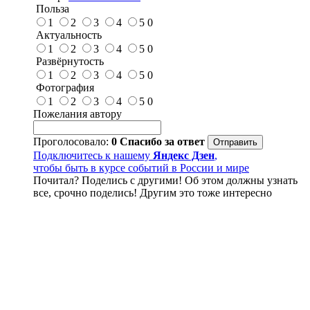
Польза
1
2
3
4
5
0
Актуальность
1
2
3
4
5
0
Развёрнутость
1
2
3
4
5
0
Фотография
1
2
3
4
5
0
Пожелания автору
Проголосовало:
0
Спасибо за ответ
Подключитесь к нашему
Яндекс Дзен
,
чтобы быть в курсе событий в России и мире
Почитал? Поделись с другими! Об этом должны узнать
все, срочно поделись! Другим это тоже интересно