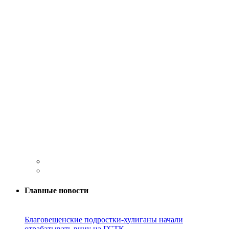
Главные новости
Благовещенские подростки-хулиганы начали
отрабатывать вину на ГСТК