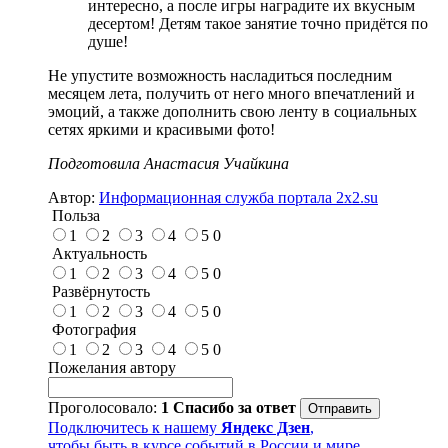
интересно, а после игры наградите их вкусным
десертом! Детям такое занятие точно придётся по
душе!
Не упустите возможность насладиться последним
месяцем лета, получить от него много впечатлений и
эмоций, а также дополнить свою ленту в социальных
сетях яркими и красивыми фото!
Подготовила Анастасия Учайкина
Автор:
Информационная служба портала 2x2.su
Польза
1
2
3
4
5
0
Актуальность
1
2
3
4
5
0
Развёрнутость
1
2
3
4
5
0
Фотография
1
2
3
4
5
0
Пожелания автору
Проголосовало:
1
Спасибо за ответ
Подключитесь к нашему
Яндекс Дзен
,
чтобы быть в курсе событий в России и мире