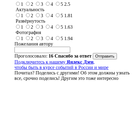
1
2
3
4
5
2.5
Актуальность
1
2
3
4
5
1.81
Развёрнутость
1
2
3
4
5
1.63
Фотография
1
2
3
4
5
1.94
Пожелания автору
Проголосовало:
16
Спасибо за ответ
Подключитесь к нашему
Яндекс Дзен
,
чтобы быть в курсе событий в России и мире
Почитал? Поделись с другими! Об этом должны узнать
все, срочно поделись! Другим это тоже интересно