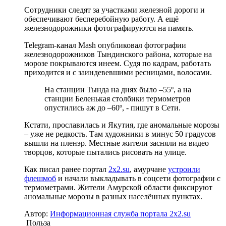
Сотрудники следят за участками железной дороги и
обеспечивают бесперебойную работу. А ещё
железнодорожники фотографируются на память.
Telegram-канал Mash опубликовал фотографии
железнодорожников Тындинского района, которые на
морозе покрываются инеем. Судя по кадрам, работать
приходится и с заиндевевшими ресницами, волосами.
На станции Тында на днях было –55º, а на
станции Беленькая столбики термометров
опустились аж до –60º, - пишут в Сети.
Кстати, прославилась и Якутия, где аномальные морозы
– уже не редкость. Там художники в минус 50 градусов
вышли на пленэр. Местные жители засняли на видео
творцов, которые пытались рисовать на улице.
Как писал ранее портал
2х2.su
, амурчане
устроили
флешмоб
и начали выкладывать в соцсети фотографии с
термометрами. Жители Амурской области фиксируют
аномальные морозы в разных населённых пунктах.
Автор:
Информационная служба портала 2x2.su
Польза