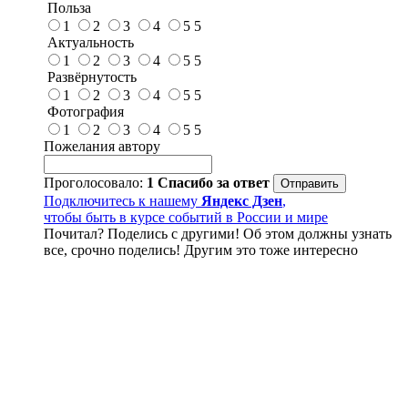
Польза
1
2
3
4
5
5
Актуальность
1
2
3
4
5
5
Развёрнутость
1
2
3
4
5
5
Фотография
1
2
3
4
5
5
Пожелания автору
Проголосовало:
1
Спасибо за ответ
Подключитесь к нашему
Яндекс Дзен
,
чтобы быть в курсе событий в России и мире
Почитал? Поделись с другими! Об этом должны узнать
все, срочно поделись! Другим это тоже интересно