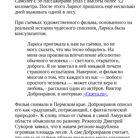
Самолёт с 38 пассажирами упал с высоты более 5,2
километра. После этого Ларисе пришлось ещё несколько
дней выживать одной в лесу.
При съёмках художественного фильма, основанного на
реальной истории чудесного спасения, Лариса была
консультантом.
Лариса приезжала к нам на съёмки, но не
могу сказать, что мы тесно общались. На
меня она произвела впечатление абсолютно
обычного человека — светлого, открытого,
доброго. Я не заметил в ней никакой печати
страшного испытания. Наверное, и фильм во
многом о том, что каждого из нас — любого
простого человека — может спасти вера и
любовь, - рассказал один из актёров, Виктор
Добронравов, в интервью
«Газета.ru».
Фильм снимали в Пермском крае. Добронравов описал
его как «радушный, потрясающий, с фантастической
природой». К слову, отказ от съёмок в самой Амурской
области объяснили по разному. Режиссёр Дмитрий
Суворов заявил, что в нашем регионе вырублена
огромная площадь лесов. А сам Добронравов считает,
что отказ от съёмок вблизи реального места крушения