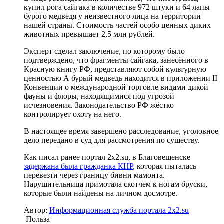
купил рога сайгака в количестве 972 штуки и 64 лапы
бурого медведя у неизвестного лица на территории
нашей страны. Стоимость частей особо ценных диких
животных превышает 2,5 млн рублей.
Эксперт сделал заключение, по которому было
подтверждено, что фрагменты сайгака, занесённого в
Красную книгу РФ, представляют собой культурную
ценностью А бурый медведь находится в приложении II
Конвенции о международной торговле видами дикой
фауны и флоры, находящимися под угрозой
исчезновения. Законодательство РФ жёстко
контролирует охоту на него.
В настоящее время завершено расследование, уголовное
дело передано в суд для рассмотрения по существу.
Как писал ранее портал 2х2.su, в Благовещенске
задержана была гражданка КНР
, которая пыталась
перевезти через границу бивни мамонта.
Нарушительница примотала скотчем к ногам бруски,
которые были найдены на личном досмотре.
Автор:
Информационная служба портала 2x2.su
Польза