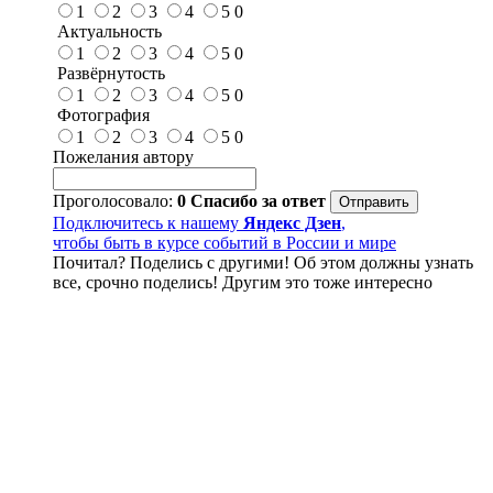
1
2
3
4
5
0
Актуальность
1
2
3
4
5
0
Развёрнутость
1
2
3
4
5
0
Фотография
1
2
3
4
5
0
Пожелания автору
Проголосовало:
0
Спасибо за ответ
Подключитесь к нашему
Яндекс Дзен
,
чтобы быть в курсе событий в России и мире
Почитал? Поделись с другими! Об этом должны узнать
все, срочно поделись! Другим это тоже интересно