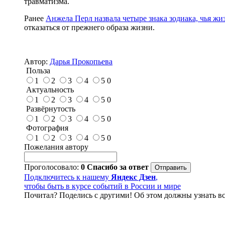
травматизма.
Ранее
Анжела Перл назвала четыре знака зодиака, чья жи
отказаться от прежнего образа жизни.
Автор:
Дарья Прокопьева
Польза
1
2
3
4
5
0
Актуальность
1
2
3
4
5
0
Развёрнутость
1
2
3
4
5
0
Фотография
1
2
3
4
5
0
Пожелания автору
Проголосовало:
0
Спасибо за ответ
Подключитесь к нашему
Яндекс Дзен
,
чтобы быть в курсе событий в России и мире
Почитал? Поделись с другими! Об этом должны узнать вс