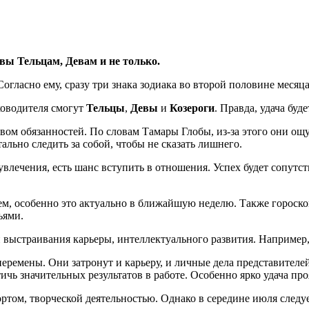
ы Тельцам, Девам и не только.
огласно ему, сразу три знака зодиака во второй половине месяца
ководителя смогут
Тельцы
,
Девы
и
Козероги
. Правда, удача буд
вом обязанностей. По словам Тамары Глобы, из-за этого они ощу
ально следить за собой, чтобы не сказать лишнего.
лечения, есть шанс вступить в отношения. Успех будет сопутств
ьем, особенно это актуально в ближайшую неделю. Также гороск
ьями.
и выстраивания карьеры, интеллектуального развития. Например,
еремены. Они затронут и карьеру, и личные дела представителе
ичь значительных результатов в работе. Особенно ярко удача про
портом, творческой деятельностью. Однако в середине июля следу