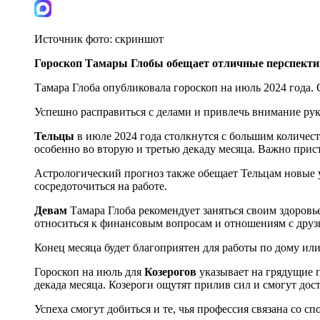
Источник фото:
скриншот
Гороскоп Тамары Глобы обещает отличные перспектив
Тамара Глоба опубликовала гороскоп на июль 2024 года. С
Успешно расправиться с делами и привлечь внимание ру
Тельцы
в июле 2024 года столкнутся с большим количест
особенно во вторую и третью декаду месяца. Важно прист
Астрологический прогноз также обещает Тельцам новые ув
сосредоточиться на работе.
Девам
Тамара Глоба рекомендует заняться своим здоров
относиться к финансовым вопросам и отношениям с друз
Конец месяца будет благоприятен для работы по дому ил
Гороскоп на июль для
Козерогов
указывает на грядущие п
декада месяца. Козероги ощутят прилив сил и смогут дост
Успеха смогут добиться и те, чья профессия связана со с