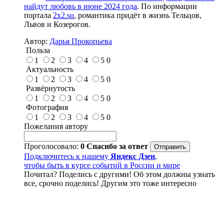
найдут любовь в июне 2024 года
. По информации
портала
2x2.su
, романтика придёт в жизнь Тельцов,
Львов и Козерогов.
Автор:
Дарья Прокопьева
Польза
1
2
3
4
5
0
Актуальность
1
2
3
4
5
0
Развёрнутость
1
2
3
4
5
0
Фотография
1
2
3
4
5
0
Пожелания автору
Проголосовало:
0
Спасибо за ответ
Подключитесь к нашему
Яндекс Дзен
,
чтобы быть в курсе событий в России и мире
Почитал? Поделись с другими! Об этом должны узнать
все, срочно поделись! Другим это тоже интересно