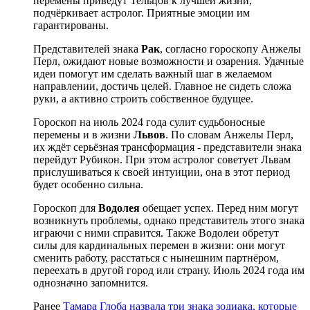
перемены приведут Тельцов к лучшей жизни,
подчёркивает астролог. Приятные эмоции им
гарантированы.
Представителей знака
Рак
, согласно гороскопу Анжелы
Перл, ожидают новые возможности и озарения. Удачные
идеи помогут им сделать важный шаг в желаемом
направлении, достичь целей. Главное не сидеть сложа
руки, а активно строить собственное будущее.
Гороскоп на июль 2024 года сулит судьбоносные
перемены и в жизни
Львов
. По словам Анжелы Перл,
их ждёт серьёзная трансформация - представители знака
перейдут Рубикон. При этом астролог советует Львам
прислушиваться к своей интуиции, она в этот период
будет особенно сильна.
Гороскоп для
Водолея
обещает успех. Перед ним могут
возникнуть проблемы, однако представитель этого знака
играючи с ними справится. Также Водолеи обретут
силы для кардинальных перемен в жизни: они могут
сменить работу, расстаться с нынешним партнёром,
переехать в другой город или страну. Июль 2024 года им
однозначно запомнится.
Ранее
Тамара Глоба назвала три знака зодиака, которые