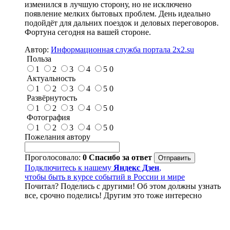
изменился в лучшую сторону, но не исключено
появление мелких бытовых проблем. День идеально
подойдёт для дальних поездок и деловых переговоров.
Фортуна сегодня на вашей стороне.
Автор:
Информационная служба портала 2x2.su
Польза
1
2
3
4
5
0
Актуальность
1
2
3
4
5
0
Развёрнутость
1
2
3
4
5
0
Фотография
1
2
3
4
5
0
Пожелания автору
Проголосовало:
0
Спасибо за ответ
Подключитесь к нашему
Яндекс Дзен
,
чтобы быть в курсе событий в России и мире
Почитал? Поделись с другими! Об этом должны узнать
все, срочно поделись! Другим это тоже интересно