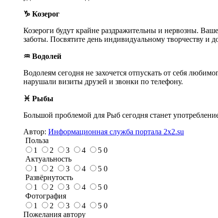
♑ Козерог
Козероги будут крайне раздражительны и нервозны. Ваше
заботы. Посвятите день индивидуальному творчеству и 
♒ Водолей
Водолеям сегодня не захочется отпускать от себя любимог
нарушали визиты друзей и звонки по телефону.
♓ Рыбы
Большой проблемой для Рыб сегодня станет употребление 
Автор:
Информационная служба портала 2x2.su
Польза
1
2
3
4
5
0
Актуальность
1
2
3
4
5
0
Развёрнутость
1
2
3
4
5
0
Фотография
1
2
3
4
5
0
Пожелания автору