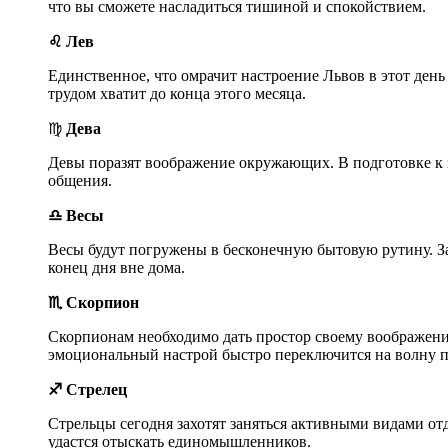
что вы сможете насладиться тишиной и спокойствием.
♌ Лев
Единственное, что омрачит настроение Львов в этот день
трудом хватит до конца этого месяца.
♍
Дева
Девы поразят воображение окружающих. В подготовке к з
общения.
♎ Весы
Весы будут погружены в бесконечную бытовую рутину. За
конец дня вне дома.
♏ Скорпион
Скорпионам необходимо дать простор своему воображению
эмоциональный настрой быстро переключится на волну п
♐ Стрелец
Стрельцы сегодня захотят заняться активными видами отд
удастся отыскать единомышленников.