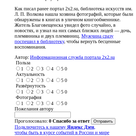
Как писал ранее портал 2х2.su, библиотека искусств им.
Л. П. Волкова нашла хозяина фотографий, которые были
обнаружены в книгах в уличном книгообменнике.
Житель Благовещенска увидел фото случайно, в
новостях, и узнал на них самых близких людей — дочь,
племянника и двух племянниц.
Мужчина сразу
поспешил в библиотеку
, чтобы вернуть бесценные
воспоминания.
Автор:
Информационная служба портала 2x2.su
Польза
1
2
3
4
5
0
Актуальность
1
2
3
4
5
0
Развёрнутость
1
2
3
4
5
0
Фотография
1
2
3
4
5
0
Пожелания автору
Проголосовало:
0
Спасибо за ответ
Подключитесь к нашему
Яндекс Дзен
,
чтобы быть в курсе событий в России и мире