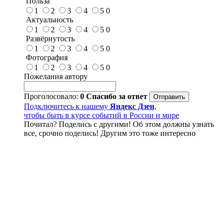
Польза
1
2
3
4
5
0
Актуальность
1
2
3
4
5
0
Развёрнутость
1
2
3
4
5
0
Фотография
1
2
3
4
5
0
Пожелания автору
Проголосовало:
0
Спасибо за ответ
Подключитесь к нашему
Яндекс Дзен
,
чтобы быть в курсе событий в России и мире
Почитал? Поделись с другими! Об этом должны узнать
все, срочно поделись! Другим это тоже интересно