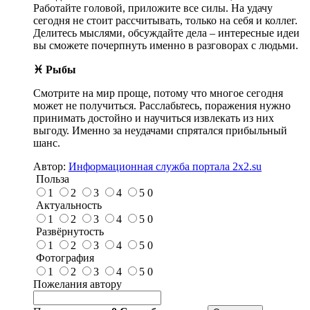
Работайте головой, приложите все силы. На удачу
сегодня не стоит рассчитывать, только на себя и коллег.
Делитесь мыслями, обсуждайте дела – интересные идеи
вы сможете почерпнуть именно в разговорах с людьми.
♓ Рыбы
Смотрите на мир проще, потому что многое сегодня
может не получиться. Расслабьтесь, поражения нужно
принимать достойно и научиться извлекать из них
выгоду. Именно за неудачами спрятался прибыльный
шанс.
Автор:
Информационная служба портала 2x2.su
Польза
1
2
3
4
5
0
Актуальность
1
2
3
4
5
0
Развёрнутость
1
2
3
4
5
0
Фотография
1
2
3
4
5
0
Пожелания автору