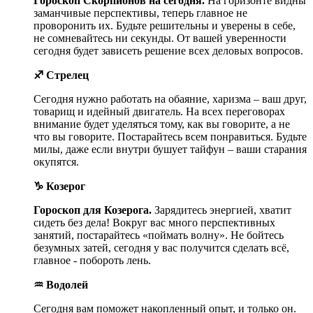
Гороскоп Скорпионов на сегодня.
На горизонте видны
заманчивые перспективы, теперь главное не
проворонить их. Будьте решительны и уверены в себе,
не сомневайтесь ни секунды. От вашей уверенности
сегодня будет зависеть решение всех деловых вопросов.
♐ Стрелец
Сегодня нужно работать на обаяние, харизма – ваш друг,
товарищ и идейный двигатель. На всех переговорах
внимание будет уделяться тому, как вы говорите, а не
что вы говорите. Постарайтесь всем понравиться. Будьте
милы, даже если внутри бушует тайфун – ваши старания
окупятся.
♑ Козерог
Гороскоп для Козерога.
Зарядитесь энергией, хватит
сидеть без дела! Вокруг вас много перспективных
занятий, постарайтесь «поймать волну». Не бойтесь
безумных затей, сегодня у вас получится сделать всё,
главное - побороть лень.
♒ Водолей
Сегодня вам поможет накопленный опыт, и только он.