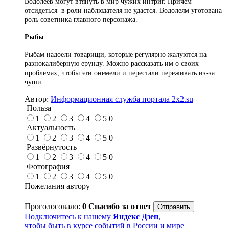
Водолеев могут втянуть в мир чужих интриг. Причем
отсидеться в роли наблюдателя не удастся. Водолеям уготована
роль советника главного персонажа.
Рыбы
Рыбам надоели товарищи, которые регулярно жалуются на
разнокалиберную ерунду. Можно рассказать им о своих
проблемах, чтобы эти онемели и перестали переживать из-за
чуши.
Автор:
Информационная служба портала 2x2.su
Польза
1
2
3
4
5
0
Актуальность
1
2
3
4
5
0
Развёрнутость
1
2
3
4
5
0
Фотография
1
2
3
4
5
0
Пожелания автору
Проголосовало:
0
Спасибо за ответ
Подключитесь к нашему
Яндекс Дзен
,
чтобы быть в курсе событий в России и мире