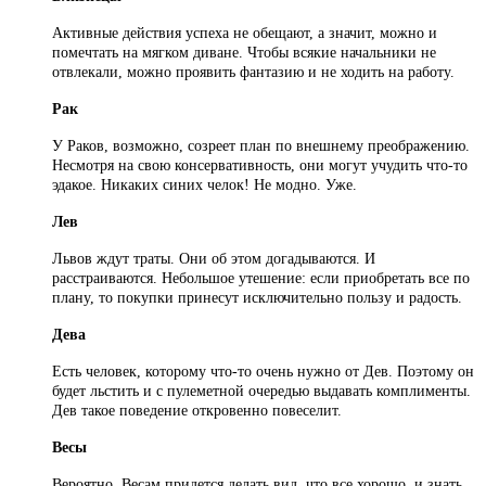
Активные действия успеха не обещают, а значит, можно и
помечтать на мягком диване. Чтобы всякие начальники не
отвлекали, можно проявить фантазию и не ходить на работу.
Рак
У Раков, возможно, созреет план по внешнему преображению.
Несмотря на свою консервативность, они могут учудить что-то
эдакое. Никаких синих челок! Не модно. Уже.
Лев
Львов ждут траты. Они об этом догадываются. И
расстраиваются. Небольшое утешение: если приобретать все по
плану, то покупки принесут исключительно пользу и радость.
Дева
Есть человек, которому что-то очень нужно от Дев. Поэтому он
будет льстить и с пулеметной очередью выдавать комплименты.
Дев такое поведение откровенно повеселит.
Весы
Вероятно, Весам придется делать вид, что все хорошо, и знать,