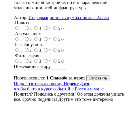
только о жилой застройке, но и о параллельной
модернизации всей инфраструктуры.
Автор:
Информационная служба портала 2x2.su
Польза
1
2
3
4
5
0
Актуальность
1
2
3
4
5
0
Развёрнутость
1
2
3
4
5
0
Фотография
1
2
3
4
5
0
Пожелания автору
Проголосовало:
1
Спасибо за ответ
Подключитесь к нашему
Яндекс Дзен
,
чтобы быть в курсе событий в России и мире
Почитал? Поделись с другими! Об этом должны узнать
все, срочно поделись! Другим это тоже интересно