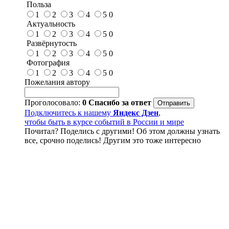
Польза
1
2
3
4
5
0
Актуальность
1
2
3
4
5
0
Развёрнутость
1
2
3
4
5
0
Фотография
1
2
3
4
5
0
Пожелания автору
Проголосовало:
0
Спасибо за ответ
Подключитесь к нашему
Яндекс Дзен
,
чтобы быть в курсе событий в России и мире
Почитал? Поделись с другими! Об этом должны узнать
все, срочно поделись! Другим это тоже интересно