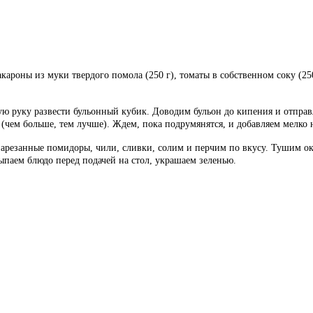
макароны из муки твердого помола (250 г), томаты в собственном
соку (25
ю руку развести бульонный кубик. Доводим бульон до кипения и отправл
 (чем больше, тем лучше). Ждем, пока подрумянятся, и добавляем мелко 
о нарезанные помидоры, чили, сливки, солим и перчим по вкусу. Тушим 
ыпаем блюдо перед подачей на стол, украшаем зеленью.