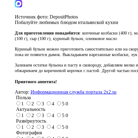
Источник фото:
DepositPhotos
Побалуйте любимых блюдом итальянской кухни
Для приготовления понадобится
: копченые колбаски (400 г), 
(100 г), сыр (100 г), куриный бульон, оливковое масло.
Куриный бульон можно приготовить самостоятельно или на скору
пока не появится дымок. Выкладываем нарезанные колбаски, лук
Заливаем остатки бульона и пасту в сковороду, добавляем мелк
обжариваем до коричневой корочки с пастой. Другой частью пос
Приятного аппетита!
Автор:
Информационная служба портала 2x2.su
Польза
1
2
3
4
5
0
Актуальность
1
2
3
4
5
0
Развёрнутость
1
2
3
4
5
0
Фотография