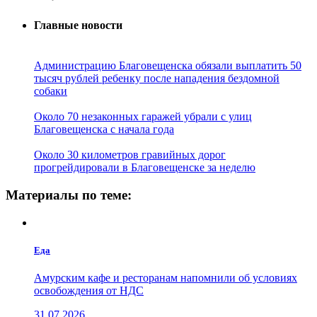
Главные новости
Администрацию Благовещенска обязали выплатить 50
тысяч рублей ребенку после нападения бездомной
собаки
Около 70 незаконных гаражей убрали с улиц
Благовещенска с начала года
Около 30 километров гравийных дорог
прогрейдировали в Благовещенске за неделю
Материалы по теме:
Еда
Амурским кафе и ресторанам напомнили об условиях
освобождения от НДС
31.07.2026