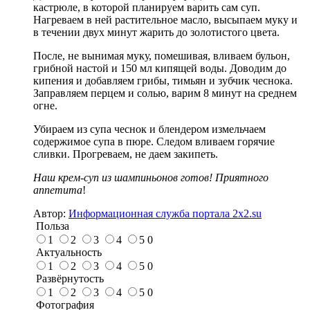
кастрюле, в которой планируем варить сам суп.
Нагреваем в ней растительное масло, высыпаем муку и
в течении двух минут жарить до золотистого цвета.
После, не вынимая муку, помешивая, вливаем бульон,
грибной настой и 150 мл кипящей воды. Доводим до
кипения и добавляем грибы, тимьян и зубчик чеснока.
Заправляем перцем и солью, варим 8 минут на среднем
огне.
Убираем из супа чеснок и блендером измельчаем
содержимое супа в пюре. Следом вливаем горячие
сливки. Прогреваем, не даем закипеть.
Наш крем-суп из шампиньонов готов! Приятного
аппетита
!
Автор:
Информационная служба портала 2x2.su
Польза
1
2
3
4
5
0
Актуальность
1
2
3
4
5
0
Развёрнутость
1
2
3
4
5
0
Фотография