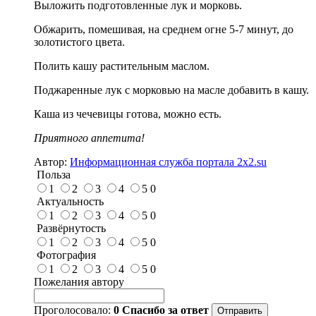
Выложить подготовленные лук и морковь.
Обжарить, помешивая, на среднем огне 5-7 минут, до
золотистого цвета.
Полить кашу растительным маслом.
Поджаренные лук с морковью на масле добавить в кашу.
Каша из чечевицы готова, можно есть.
Приятного аппетита!
Автор:
Информационная служба портала 2x2.su
Польза
1
2
3
4
5
0
Актуальность
1
2
3
4
5
0
Развёрнутость
1
2
3
4
5
0
Фотография
1
2
3
4
5
0
Пожелания автору
Проголосовало:
0
Спасибо за ответ