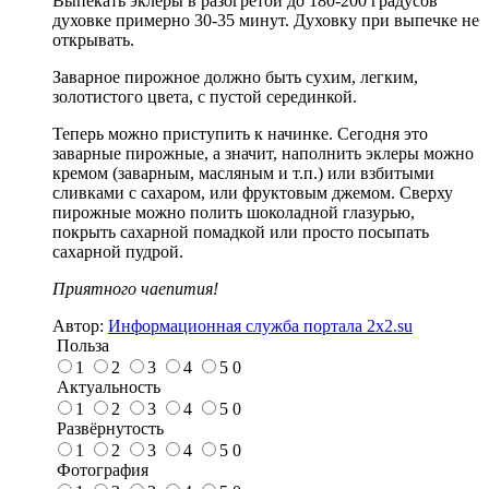
Выпекать эклеры в разогретой до 180-200 градусов
духовке примерно 30-35 минут. Духовку при выпечке не
открывать.
Заварное пирожное должно быть сухим, легким,
золотистого цвета, с пустой серединкой.
Теперь можно приступить к начинке. Сегодня это
заварные пирожные, а значит, наполнить эклеры можно
кремом (заварным, масляным и т.п.) или взбитыми
сливками с сахаром, или фруктовым джемом. Сверху
пирожные можно полить шоколадной глазурью,
покрыть сахарной помадкой или просто посыпать
сахарной пудрой.
Приятного чаепития!
Автор:
Информационная служба портала 2x2.su
Польза
1
2
3
4
5
0
Актуальность
1
2
3
4
5
0
Развёрнутость
1
2
3
4
5
0
Фотография