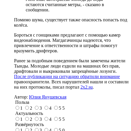
остаются считанные метры, - сказано в
сообщении.
Помимо шума, существует также опасность попасть под
колёса.
Бороться с гонщиками предлагают с помощью камер
видеонаблюдения. Магдагачинцы надеются, что
привлечение к ответственности и штрафы помогут
вразумить дрифтеров.
Ранее за подобным поведением были замечены жители
Тынды. Молодые люди ездили на машинах без прав,
дрифтовали и выкрикивали запрещённые лозунги.
После публикации на ситуацию обратили внимание
правоохранители. Всех нарушителей нашли и составили
на них протоколы, писал портал
2x2.su
.
Автор:
Юлия Янушевская
Польза
1
2
3
4
5
5
Актуальность
1
2
3
4
5
5
Развёрнутость
1
2
3
4
5
0