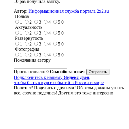
10 раз получила взятку.
Автор:
Информационная служба портала 2x2.su
Польза
1
2
3
4
5
0
Актуальность
1
2
3
4
5
0
Развёрнутость
1
2
3
4
5
0
Фотография
1
2
3
4
5
0
Пожелания автору
Проголосовало:
0
Спасибо за ответ
Подключитесь к нашему
Яндекс Дзен
,
чтобы быть в курсе событий в России и мире
Почитал? Поделись с другими! Об этом должны узнать
все, срочно поделись! Другим это тоже интересно