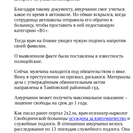
Благодаря такому документу, амурчанин смог учиться
какое-то время в автошколе. Но обман вскрылся, когда
сотрудница автошколы отправила его обратно в
больницу, чтобы проставить в ней недостающую
категорию «В1».
Тогда врач на бланке увидел чужую подпись напротив
своей фамилии.
О выявленном факте были поставлены в известность
полицейские.
Сейчас мужчина находится под обязательством о явке.
Вину в преступлении он признал, раскаялся. Материалы
дела с утверждённым обвинительным актом
направлены в Тамбовский районный суд.
Амурчанин может получить максимальное наказание –
лишение свободы на срок до 1 года.
Как писал ранее портал 2х2.su, врач-психиатр-нарколог
Свободненской больницы
осуждена за взяточничество
и
служебные подлоги. В отношении амурчанки велось
расследование по 13 эпизодам служебного подлога. Она