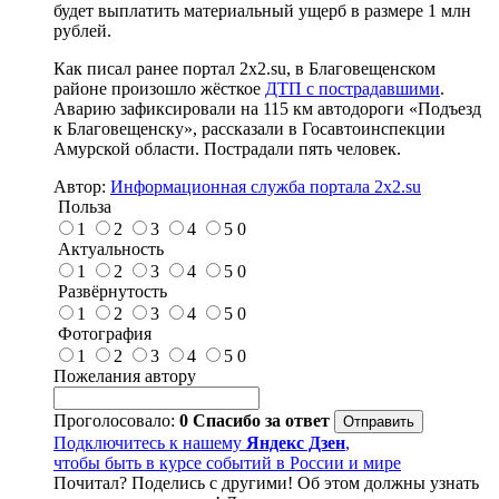
будет выплатить материальный ущерб в размере 1 млн
рублей.
Как писал ранее портал 2х2.su, в Благовещенском
районе произошло жёсткое
ДТП с пострадавшими
.
Аварию зафиксировали на 115 км автодороги «Подъезд
к Благовещенску», рассказали в Госавтоинспекции
Амурской области. Пострадали пять человек.
Автор:
Информационная служба портала 2x2.su
Польза
1
2
3
4
5
0
Актуальность
1
2
3
4
5
0
Развёрнутость
1
2
3
4
5
0
Фотография
1
2
3
4
5
0
Пожелания автору
Проголосовало:
0
Спасибо за ответ
Подключитесь к нашему
Яндекс Дзен
,
чтобы быть в курсе событий в России и мире
Почитал? Поделись с другими! Об этом должны узнать