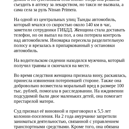
съездить в аптеку за лекарством, но такси не вызвала, а
сама села за руль Nissan Primera.
На одной из центральных улиц Тынды автомобиль,
который мчался со скоростью около 140 км в час,
заметили сотрудники ГИБДД. Женщина стала доставать
телефон, но он выпал на пол, а она потеряла контроль
над автомобилем. Иномарка пересекла разделительную
полосу и врезалась в припаркованный у остановки
автомобиль.
На водительском сидении находился мужчина, который
получил травмы и скончался на месте.
Во время следствия женщина признала вину, раскаялась,
принесла извинения потерпевшей стороне. Также она
добровольно возместила моральный вред в размере 100
тыс. рублей, помогала в расследовании. На иждивении
подсудимой были двое маленьких детей, она помогает
престарелой матери.
Суд признал её виновной и приговорил к 5,5 лет
колонии-поселения. На 2 года амурчанке запретили
заниматься деятельностью, связанной с управлением
транспортными средствами. Кроме того, она обязана