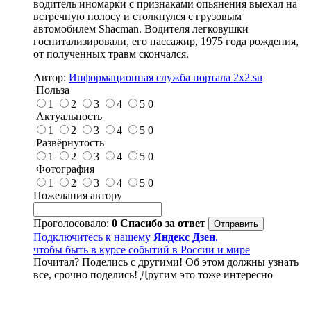
водитель иномарки с признаками опьянения выехал на
встречную полосу и столкнулся с грузовым
автомобилем Shacman. Водителя легковушки
госпитализировали, его пассажир, 1975 года рождения,
от полученных травм скончался.
Автор:
Информационная служба портала 2x2.su
Польза
1
2
3
4
5
0
Актуальность
1
2
3
4
5
0
Развёрнутость
1
2
3
4
5
0
Фотография
1
2
3
4
5
0
Пожелания автору
Проголосовало:
0
Спасибо за ответ
Подключитесь к нашему
Яндекс Дзен
,
чтобы быть в курсе событий в России и мире
Почитал? Поделись с другими! Об этом должны узнать
все, срочно поделись! Другим это тоже интересно