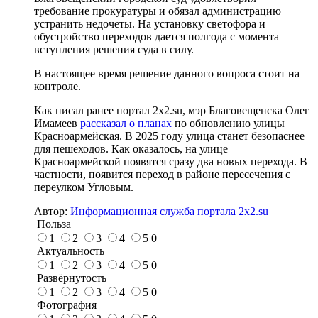
требование прокуратуры и обязал администрацию
устранить недочеты. На установку светофора и
обустройство переходов дается полгода с момента
вступления решения суда в силу.
В настоящее время решение данного вопроса стоит на
контроле.
Как писал ранее портал 2х2.su, мэр Благовещенска Олег
Имамеев
рассказал о планах
по обновлению улицы
Красноармейская. В 2025 году улица станет безопаснее
для пешеходов. Как оказалось, на улице
Красноармейской появятся сразу два новых перехода. В
частности, появится переход в районе пересечения с
переулком Угловым.
Автор:
Информационная служба портала 2x2.su
Польза
1
2
3
4
5
0
Актуальность
1
2
3
4
5
0
Развёрнутость
1
2
3
4
5
0
Фотография