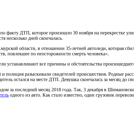
по факту ДТП, которое произошло 30 ноября на перекрестке ули
стя несколько дней скончалась.
урской области, в отношении 35-летней автоледи, которая сбил
тв, повлекшее по неосторожности смерть человека».
ели устанавливают все причины и обстоятельства произошедшег
й и полиция разыскивали свидетелей происшествия. Родные расс
дитель остался на месте ДТП. Девушка скончалась за месяц до сво
ом за последний месяц 2018 года. Так, 3 декабря в Шимановском
тель
одного из авто. Как стало известно, один грузовик перевози