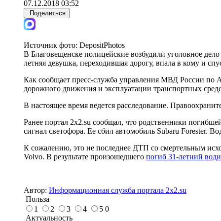
07.12.2018 03:52
Поделиться
Источник фото:
DepositPhotos
В Благовещенске полицейские возбудили уголовное дело 
летняя девушка, переходившая дорогу, впала в кому и спу
Как сообщает пресс-служба управления МВД России по Ам
дорожного движения и эксплуатации транспортных средс
В настоящее время ведется расследование. Правоохранит
Ранее портал 2x2.su сообщал, что родственники погибше
сигнал светофора. Ее сбил автомобиль Subaru Forester. Во
К сожалению, это не последнее ДТП со смертельным исход
Volvo. В результате произошедшего
погиб 31-летний води
Автор:
Информационная служба портала 2x2.su
Польза
1
2
3
4
5
0
Актуальность