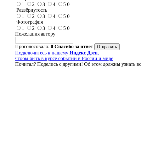
1
2
3
4
5
0
Развёрнутость
1
2
3
4
5
0
Фотография
1
2
3
4
5
0
Пожелания автору
Проголосовало:
0
Спасибо за ответ
Подключитесь к нашему
Яндекс Дзен
,
чтобы быть в курсе событий в России и мире
Почитал? Поделись с другими! Об этом должны узнать вс