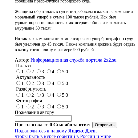
сообщила пресс-служба городского суда.
Женщина обратилась в суд и потребовала взыскать с компании
моральный ущерб в сумме 100 тысяч рублей. Иск был
удовлетворен не полностью: автосервис обязали выплатить
амурчанке 30 тысяч.
Но так как компания не компенсировала ущерб, штраф по суду
был увеличен до 45 тысяч. Также компания должна будет отдать
в казну госпошлину в размере 900 рублей.
Автор:
Информационная служба портала 2x2.su
Польза
1
2
3
4
5
0
Актуальность
1
2
3
4
5
0
Развёрнутость
1
2
3
4
5
0
Фотография
1
2
3
4
5
0
Пожелания автору
Проголосовало:
0
Спасибо за ответ
Подключитесь к нашему
Яндекс Дзен
,
чтобы быть в курсе событий в России и мире