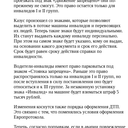
проезжать под знак «Движение запрещено» они по-
прежнему не смогут. Это право остается только для
инвалидов I и II групп.
Казус произошел со знаками, которые позволяют
выделить в потоке машины инвалидов и перевозящих
их людей. Теперь такие знаки будут индивидуальными.
Их станут выдавать каждому инвалиду персонально.
При этом на самом знаке будет указано, кому он выдан,
на основании какого документа и срок его действия.
Срок будет равен сроку действия справки по
инвалидности.
Водители-инвалиды имеют право парковаться под
знаком «Стоянка запрещена». Раньше это право
распространялось только на инвалидов I и II групп, но
после вступления в силу постановления оно будет
относиться и к III группе. За незаконную установку
знака «Инвалид» на машине будет взиматься штраф 5
тысяч рублей.
Изменения коснутся также порядка оформления ДТП.
Это связано с тем, что поменялись условия оформления
Европротокола.
Теперь, согласно поправкам, если в аварии повреждение