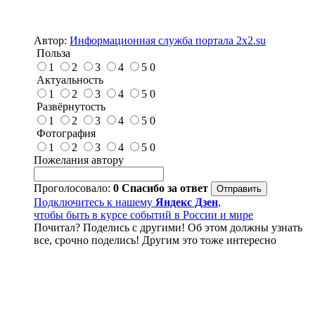
Автор:
Информационная служба портала 2x2.su
Польза
1
2
3
4
5
0
Актуальность
1
2
3
4
5
0
Развёрнутость
1
2
3
4
5
0
Фотография
1
2
3
4
5
0
Пожелания автору
Проголосовало:
0
Спасибо за ответ
Подключитесь к нашему
Яндекс Дзен
,
чтобы быть в курсе событий в России и мире
Почитал? Поделись с другими! Об этом должны узнать
все, срочно поделись! Другим это тоже интересно