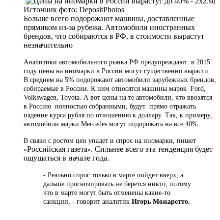
Источник фото:
DepositPhotos
Больше всего подорожают машины, доставленные
прямиком из-за рубежа. Автомобили иностранных
брендов, что собираются в РФ, в стоимости вырастут
незначительно
Аналитики
автомобильного
рынка РФ предупреждают: в 2015
году
цены
на иномарки в России могут существенно вырасти.
В среднем на 5% подорожают автомобили зарубежных брендов,
собираемые в России. К ним относятся машины марок Ford,
Volkswagen, Toyota. А вот цены на те автомобили, что ввозятся
в Россию полностью собранными, будут прямо отражать
падение курса рубля по отношению к доллару. Так, к примеру,
автомобили марки Mercedes могут подорожать на все 40%.
В связи с ростом цен упадет и спрос на иномарки, пишет
Российская газета
. Сильнее всего эта тенденция будет
«
»
ощущаться в начале года.
- Реально спрос только в марте пойдет вверх, а
дальше прогнозировать не берется никто, потому
что в марте могут быть отменены какие-то
санкции, - говорит аналитик
Игорь Можаретто.