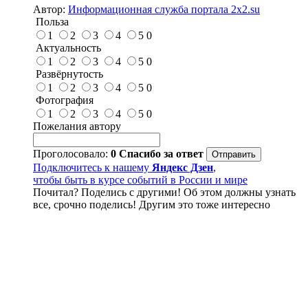
Автор:
Информационная служба портала 2x2.su
Польза
1
2
3
4
5
0
Актуальность
1
2
3
4
5
0
Развёрнутость
1
2
3
4
5
0
Фотография
1
2
3
4
5
0
Пожелания автору
Проголосовало:
0
Спасибо за ответ
Подключитесь к нашему
Яндекс Дзен
,
чтобы быть в курсе событий в России и мире
Почитал? Поделись с другими! Об этом должны узнать
все, срочно поделись! Другим это тоже интересно