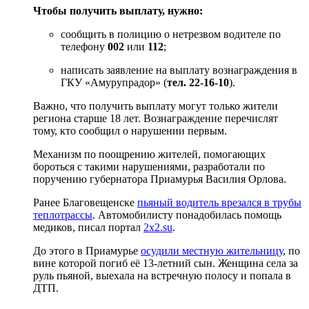
Чтобы получить выплату, нужно:
сообщить в полицию о нетрезвом водителе по
телефону
002
или
112
;
написать заявление на выплату вознаграждения в
ГКУ «Амурупрадор» (
тел. 22-16-10
).
Важно, что получить выплату могут только жители
региона старше 18 лет. Вознаграждение перечислят
тому, кто сообщил о нарушении первым.
Механизм по поощрению жителей, помогающих
бороться с такими нарушениями, разработали по
поручению губернатора Приамурья Василия Орлова.
Ранее Благовещенске
пьяный водитель врезался в трубы
теплотрассы
. Автомобилисту понадобилась помощь
медиков, писал портал
2x2.su
.
До этого в Приамурье
осудили местную жительницу
, по
вине которой погиб её 13-летний сын. Женщина села за
руль пьяной, выехала на встречную полосу и попала в
ДТП.