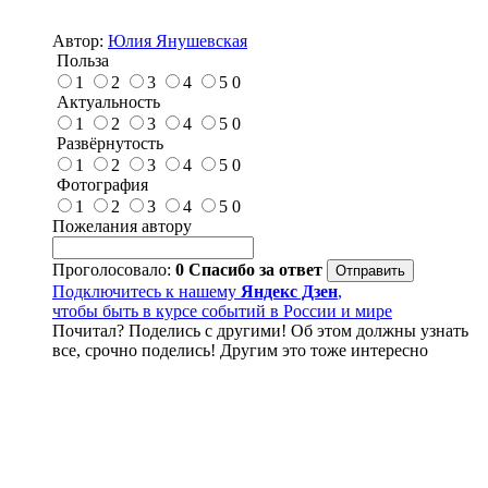
Автор:
Юлия Янушевская
Польза
1
2
3
4
5
0
Актуальность
1
2
3
4
5
0
Развёрнутость
1
2
3
4
5
0
Фотография
1
2
3
4
5
0
Пожелания автору
Проголосовало:
0
Спасибо за ответ
Подключитесь к нашему
Яндекс Дзен
,
чтобы быть в курсе событий в России и мире
Почитал? Поделись с другими! Об этом должны узнать
все, срочно поделись! Другим это тоже интересно