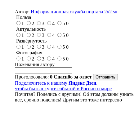
Автор:
Информационная служба портала 2x2.su
Польза
1
2
3
4
5
0
Актуальность
1
2
3
4
5
0
Развёрнутость
1
2
3
4
5
0
Фотография
1
2
3
4
5
0
Пожелания автору
Проголосовало:
0
Спасибо за ответ
Подключитесь к нашему
Яндекс Дзен
,
чтобы быть в курсе событий в России и мире
Почитал? Поделись с другими! Об этом должны узнать
все, срочно поделись! Другим это тоже интересно