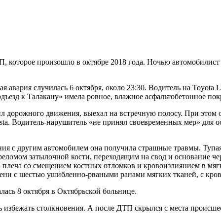
, которое произошло в октябре 2018 года. Ночью автомобилист
ая авария случилась 6 октября, около 23:30. Водитель на Toyota 
одъезд к Талакану» имела ровное, влажное асфальтобетонное пок
л дорожного движения, выехал на встречную полосу. При этом 
esta. Водитель-нарушитель «не принял своевременных мер» для о
ения с другим автомобилем она получила страшные травмы. Туп
омом затылочной кости, переходящим на свод и основание чере
о плеча со смещением костных отломков и кровоизлиянием в мяг
ени с шестью ушибленно-рваными ранами мягких тканей, с кро
лась 8 октября в Октябрьской больнице.
ь избежать столкновения. А после ДТП скрылся с места происше