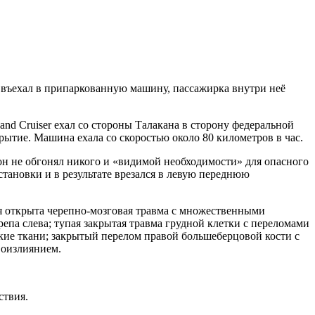
 въехал в припаркованную машину, пассажирка внутри неё
Land Cruiser ехал со стороны Талакана в сторону федеральной
рытие. Машина ехала со скоростью около 80 километров в час.
он не обгонял никого и «видимой необходимости» для опасного
становки и в результате врезался в левую переднюю
ая открыта черепно-мозговая травма с множественными
па слева; тупая закрытая травма грудной клетки с переломами
кие ткани; закрытый перелом правой большеберцовой кости с
воизлиянием.
ствия.