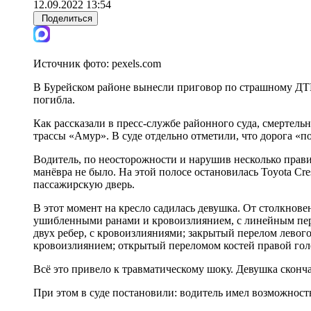
12.09.2022 13:54
Поделиться
Источник фото:
pexels.com
В Бурейском районе вынесли приговор по страшному ДТП
погибла.
Как рассказали в пресс-службе районного суда, смертельн
трассы «Амур». В суде отдельно отметили, что дорога «п
Водитель, по неосторожности и нарушив несколько прави
манёвра не было. На этой полосе остановилась Toyota Cr
пассажирскую дверь.
В этот момент на кресло садилась девушка. От столкнов
ушибленными ранами и кровоизлиянием, с линейным перел
двух ребер, с кровоизлияниями; закрытый перелом левог
кровоизлиянием; открытый переломом костей правой гол
Всё это привело к травматическому шоку. Девушка сконча
При этом в суде постановили: водитель имел возможност