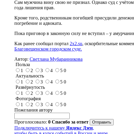
Сам мужчина вину свою не признал. Однако суд с учётом
года лишения прав.
Кроме того, родственникам погибшей присудили денежны
погребение и адвоката.
Пока приговор в законную силу не вступил – у амурчанин
Как ранее сообщал портал
2x2.su
, оскорбительные коммен
Благовещенском городском суде.
Автор:
Светлана Мубаранникова
Польза
1
2
3
4
5
0
Актуальность
1
2
3
4
5
0
Развёрнутость
1
2
3
4
5
0
Фотография
1
2
3
4
5
0
Пожелания автору
Проголосовало:
0
Спасибо за ответ
Подключитесь к нашему
Яндекс Дзен
,
чтобы быть в курсе событий в России и мире