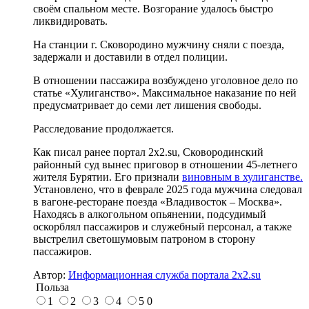
своём спальном месте. Возгорание удалось быстро
ликвидировать.
На станции г. Сковородино мужчину сняли с поезда,
задержали и доставили в отдел полиции.
В отношении пассажира возбуждено уголовное дело по
статье «Хулиганство». Максимальное наказание по ней
предусматривает до семи лет лишения свободы.
Расследование продолжается.
Как писал ранее портал 2х2.su, Сковородинский
районный суд вынес приговор в отношении 45-летнего
жителя Бурятии. Его признали
виновным в хулиганстве.
Установлено, что в феврале 2025 года мужчина следовал
в вагоне-ресторане поезда «Владивосток – Москва».
Находясь в алкогольном опьянении, подсудимый
оскорблял пассажиров и служебный персонал, а также
выстрелил светошумовым патроном в сторону
пассажиров.
Автор:
Информационная служба портала 2x2.su
Польза
1
2
3
4
5
0