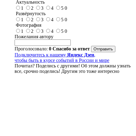
Актуальность
1
2
3
4
5
0
Развёрнутость
1
2
3
4
5
0
Фотография
1
2
3
4
5
0
Пожелания автору
Проголосовало:
0
Спасибо за ответ
Подключитесь к нашему
Яндекс Дзен
,
чтобы быть в курсе событий в России и мире
Почитал? Поделись с другими! Об этом должны узнать
все, срочно поделись! Другим это тоже интересно