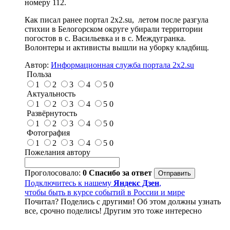
номеру 112.
Как писал ранее портал 2х2.su, летом после разгула
стихии в Белогорском округе убирали территории
погостов в с. Васильевка и в с. Междугранка.
Волонтеры и активисты вышли на уборку кладбищ.
Автор:
Информационная служба портала 2x2.su
Польза
1
2
3
4
5
0
Актуальность
1
2
3
4
5
0
Развёрнутость
1
2
3
4
5
0
Фотография
1
2
3
4
5
0
Пожелания автору
Проголосовало:
0
Спасибо за ответ
Подключитесь к нашему
Яндекс Дзен
,
чтобы быть в курсе событий в России и мире
Почитал? Поделись с другими! Об этом должны узнать
все, срочно поделись! Другим это тоже интересно