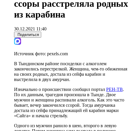
ссоры расстреляла родных
из карабина
30.12.2021 11:40
Поделиться
Источник фото:
pexels.com
В Тындинском районе посиделки с алкоголем
закончились перестрелкой. Женщина, чем-то обиженная
на своих родных, достала из сейфа карабин и
выстрелила в двух амурчан.
Изначально о происшествии сообщил портал
РЕН-ТВ
.
По их данным, трагедия произошла в Тынде. Двое
мужчин и женщина распивали алкоголь. Как это часто
бывает, вечер закончился ссорой. Тогда амурчанка
достала из сейфа принадлежащий ей карабин марки
«Сайга» и начала стрельбу.
Одного из мужчин ранило в шею, второго в левую
лопатку. Потом женщина сама вызвала в полицию.