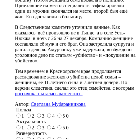
Приехавшие на место специалисты зафиксировали –
один из мужчин скончался на месте, второй был ещё
жив. Его доставили в больницу.
В Следственном комитете уточнили данные. Как
оказалось, всё произошло не в Тынде, а в селе Усть-
Нюкжа в ночь с 26 на 27 декабря. Компанию женщине
составляли её муж и его брат. Она застрелила супруга и
ранила деверя. Амурчанку уже задержали, возбуждено
уголовное дело по статьям «убийство» и «покушение на
убийство».
Тем временем в Красноярском крае продолжается
расследование жестокого убийства целой семьи –
женщины, её 11-летнего сына и 7-летней дочери. По
версии следствия, сделал это отец семейства, с которым
россиянка пыталась развестись.
Автор:
Светлана Мубаранникова
Польза
1
2
3
4
5
0
Актуальность
1
2
3
4
5
0
Развёрнутость