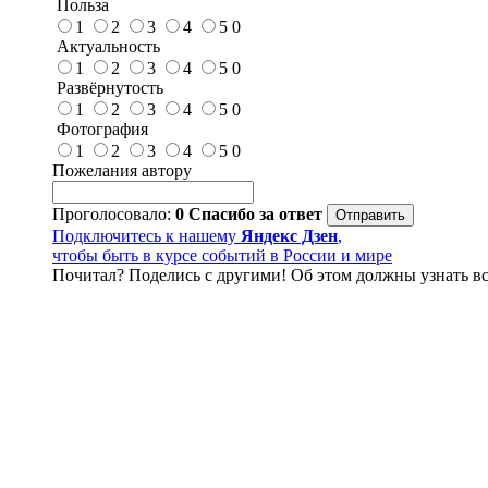
Польза
1
2
3
4
5
0
Актуальность
1
2
3
4
5
0
Развёрнутость
1
2
3
4
5
0
Фотография
1
2
3
4
5
0
Пожелания автору
Проголосовало:
0
Спасибо за ответ
Подключитесь к нашему
Яндекс Дзен
,
чтобы быть в курсе событий в России и мире
Почитал? Поделись с другими! Об этом должны узнать вс