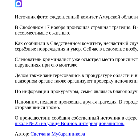
Источник фото:
следственный комитет Амурской области
В Свободном 17 ноября произошла страшная трагедия. В о
несовместимые с жизнью.
Как сообщили в Следственном комитете, несчастный случ
серьёзные повреждения и умер. Сейчас в ведомстве возб
Следователь-криминалист уже осмотрел место происшест
нарушениях при его монтаже.
Делом также заинтересовались в прокуратуре области и в
надзорном органе также организуют проверку исполнения
По информации прокуратуры, семья являлась благополучно
Напомним, недавно произошла другая трагедия. В городе
оторвавшийся тромб.
О происшествии сообщил собственный источник в сфере с
школе № 25 на улице Воинов-интернационалистов.
Автор:
Светлана Мубаранникова