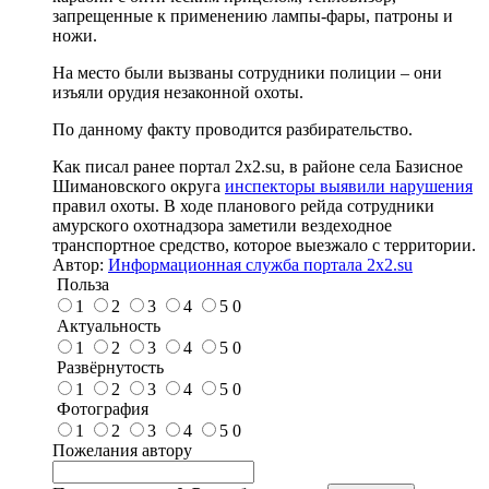
запрещенные к применению лампы-фары, патроны и
ножи.
На место были вызваны сотрудники полиции – они
изъяли орудия незаконной охоты.
По данному факту проводится разбирательство.
Как писал ранее портал 2х2.su, в районе села Базисное
Шимановского округа
инспекторы выявили нарушения
правил охоты. В ходе планового рейда сотрудники
амурского охотнадзора заметили вездеходное
транспортное средство, которое выезжало с территории.
Автор:
Информационная служба портала 2x2.su
Польза
1
2
3
4
5
0
Актуальность
1
2
3
4
5
0
Развёрнутость
1
2
3
4
5
0
Фотография
1
2
3
4
5
0
Пожелания автору