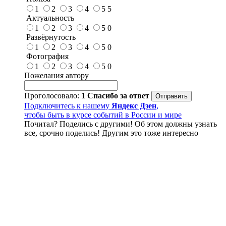
1
2
3
4
5
5
Актуальность
1
2
3
4
5
0
Развёрнутость
1
2
3
4
5
0
Фотография
1
2
3
4
5
0
Пожелания автору
Проголосовало:
1
Спасибо за ответ
Подключитесь к нашему
Яндекс Дзен
,
чтобы быть в курсе событий в России и мире
Почитал? Поделись с другими! Об этом должны узнать
все, срочно поделись! Другим это тоже интересно