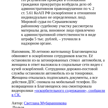
гражданки прокуратура возбудила дело об
административном правонарушении по ч. 2
ст. 5.61 КоАП РФ (оскорбление в отношении
индивидуально не определенных лиц).
Мировой судья по Серышевскому
районному судебному участку рассмотрела
материалы дела, виновное лицо привлечено
к административной ответственности в виде
штрафа 5 тыс. рублей, – уточнили в
надзорном органе.
Напомним, 30-летнюю жительницу Благовещенска
обвиняют в оскорблении сотрудников власти. Её
остановили из-за затонированных стекол автомобиля, а
женщина в ответ выложила в социальные сети видео с
кучей оскорблений. Сотрудники дорожно-постовой
службы остановили автомобиль из-за тонировки.
Женщина отказалась подписывать документы, а все
действия ДПС снимала на мобильный телефон. По
возвращении в Благовещенск она смонтировала
видеоролики
«оскорбительного содержания», сообщили
в СК.
Автор:
Светлана Мубаранникова
Польза