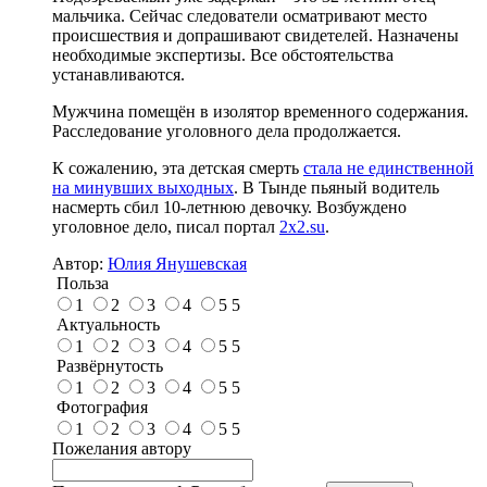
мальчика. Сейчас следователи осматривают место
происшествия и допрашивают свидетелей. Назначены
необходимые экспертизы. Все обстоятельства
устанавливаются.
Мужчина помещён в изолятор временного содержания.
Расследование уголовного дела продолжается.
К сожалению, эта детская смерть
стала не единственной
на минувших выходных
. В Тынде пьяный водитель
насмерть сбил 10-летнюю девочку. Возбуждено
уголовное дело, писал портал
2x2.su
.
Автор:
Юлия Янушевская
Польза
1
2
3
4
5
5
Актуальность
1
2
3
4
5
5
Развёрнутость
1
2
3
4
5
5
Фотография
1
2
3
4
5
5
Пожелания автору