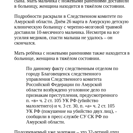
сына. Мать мальчика с ножевыми ранениями доставили
в больницу, женщина находится в тяжёлом состоянии.
Подробности раскрыли в Следственном комитете по
Амурской области. Днём 26 марта в Амурскую детскую
клиническую больницу с черепно-мозговой травмой
доставили 10-месячного мальчика. Несмотря на все
усилия медиков, спасти малыша не удалось – он
скончался.
Мать ребёнка с ножевыми ранениями также находится в
больнице, женщина в тяжёлом состоянии.
По данному факту следственным отделом по
городу Благовещенск следственного
управления Следственного комитета
Российской Федерации по Амурской
области возбуждено уголовное дело по
признакам преступления, предусмотренного
п. «в» ч. 2 ст. 105 УК РФ (убийство
малолетнего) и ч. 3 ст. 30, п. «а» ч. 2 ст. 105
УК РФ (покушение на убийство двух лиц), -
сообщили в пресс-службе СУ СК РФ по
Амурской области.
Подозреваемый уже задержан – это 32-летний отец